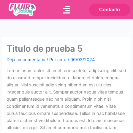
Ir
Contacto
al
contenido
Título de prueba 5
Deja un comentario
/ Por
anto
/
06/02/2024
Lorem ipsum dolor sit amet, consectetur adipiscing elit, sed
do eiusmod tempor incididunt ut labore et dolore magna
aliqua. Nisl suscipit adipiscing bibendum est ultricies
integer quis auctor elit. Semper auctor neque vitae tempus
quam pellentesque nec nam aliquam. Proin nibh nisl
condimentum id venenatis a condimentum vitae. Vitae
purus faucibus ornare suspendisse.
Tellus in hac habitasse
platea dictumst vestibulum rhoncus est. Id diam maecenas
ultricies mi eget. Sit amet commodo nulla facilisi nullam