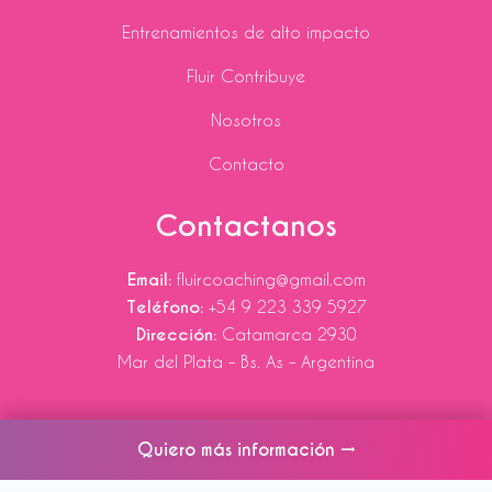
Entrenamientos de alto impacto
Fluir Contribuye
Nosotros
Contacto
Contactanos
Email:
fluircoaching@gmail.com
Teléfono:
+54 9 223 339 5927
Dirección:
Catamarca 2930
Mar del Plata – Bs. As – Argentina
W
I
F
Y
L
Quiero más información →
h
n
a
o
i